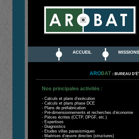
BUREAU D'ÉTUDES STRUCTURES BÉTON BOIS MÉTA
ACCUEIL
MISSION
ARO
BAT
: BUREAU D'
Nos principales activités :
- Calculs et plans d’exécution
- Calculs et plans phase DCE
- Plans de préfabrication
- Pré-dimensionnements et recherches d’économie
- Pièces écrites (CCTP, DPGF, etc.)
- Expertises
- Diagnostics
- Etudes villas parasismiques
- Maitrises d’œuvre directes (structures)